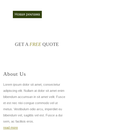
абота
новая реклама
реклама 2018
nt
nt
GET A
FREE
QUOTE
About Us
Lorem ipsum dolor sit amet, consectetur
adipiscing elit. Nullam at dolor sit amet enim
bibendum accumsan in sit amet velit. Fusce
et est nec nisi congue commodo vel ut
metus. Vestibulum odio arcu, imperdiet eu
bibendum vel, sagittis vel est. Fusce a dui
sem, ac facilisis eros.
read more