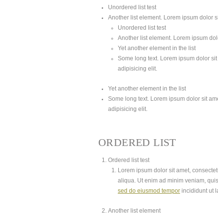
Unordered list test
Another list element. Lorem ipsum dolor sit
Unordered list test
Another list element. Lorem ipsum dolor
Yet another element in the list
Some long text. Lorem ipsum dolor sit 
adipisicing elit.
Yet another element in the list
Some long text. Lorem ipsum dolor sit amet
adipisicing elit.
ORDERED LIST
Ordered list test
Lorem ipsum dolor sit amet, consectetu
aliqua. Ut enim ad minim veniam, quis
sed do eiusmod tempor
incididunt ut 
Another list element