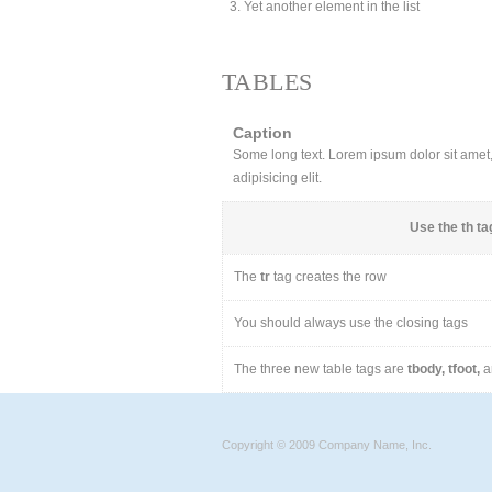
Yet another element in the list
TABLES
Caption
Some long text. Lorem ipsum dolor sit amet, 
adipisicing elit.
Use the
th
tag
The
tr
tag creates the row
You should always use the closing tags
The three new table tags are
tbody, tfoot,
a
Copyright © 2009 Company Name, Inc.