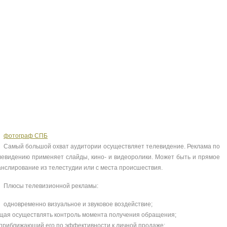
авито брянск
моя реклама р
nt
nt
фотограф СПБ
Самый большой охват аудитории осуществляет телевидение. Реклама по
левидению применяет слайды, кино- и видеоролики. Может быть и прямое
анслирование из телестудии или с места происшествия.
Плюсы телевизионной рекламы:
одновременно визуальное и звуковое воздействие;
щая осуществлять контроль момента получения обращения;
приближающий его по эффективности к личной продаже;