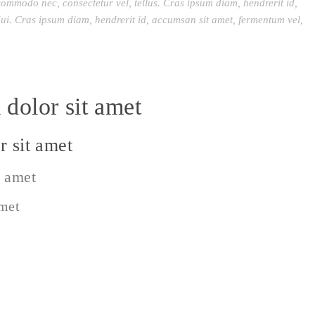
commodo nec, consectetur vel, tellus. Cras ipsum diam, hendrerit id,
ui. Cras ipsum diam, hendrerit id, accumsan sit amet, fermentum vel,
dolor sit amet
 sit amet
t amet
amet