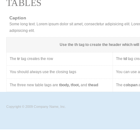
TABLES
Caption
Some long text. Lorem ipsum dolor sit amet, consectetur adipisicing elit. Lor
adipisicing elit.
Use the
th
tag to create the header which will 
The
tr
tag creates the row
The
td
tag cre
You should always use the closing tags
You can use a 
The three new table tags are
tbody, tfoot,
and
thead
The
colspan
a
Copyright © 2009 Company Name, Inc.